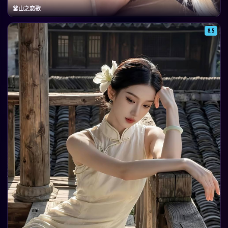
釜山之恋歌
8.5