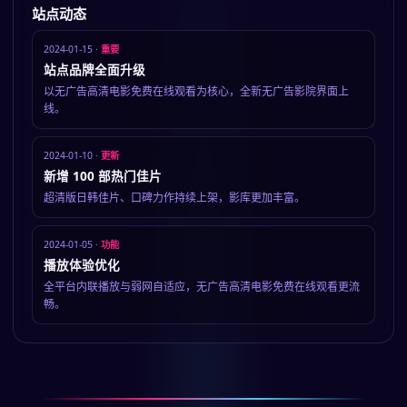
站点动态
2024-01-15
·
重要
站点品牌全面升级
以无广告高清电影免费在线观看为核心，全新无广告影院界面上
线。
2024-01-10
·
更新
新增 100 部热门佳片
超清版日韩佳片、口碑力作持续上架，影库更加丰富。
2024-01-05
·
功能
播放体验优化
全平台内联播放与弱网自适应，无广告高清电影免费在线观看更流
畅。