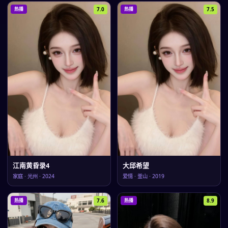
7.0
7.5
热播
热播
江南黄昏录4
大邱希望
家庭
·
光州
·
2024
爱情
·
釜山
·
2019
7.6
8.9
热播
热播