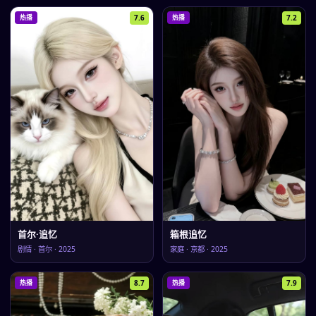
7.6
7.2
热播
热播
首尔·追忆
箱根追忆
剧情
·
首尔
·
2025
家庭
·
京都
·
2025
8.7
7.9
热播
热播