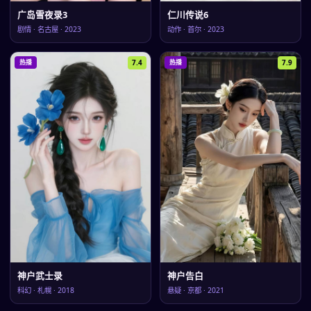
广岛雪夜录3
仁川传说6
剧情
·
名古屋
·
2023
动作
·
首尔
·
2023
7.4
7.9
热播
热播
神户武士录
神户告白
科幻
·
札幌
·
2018
悬疑
·
京都
·
2021