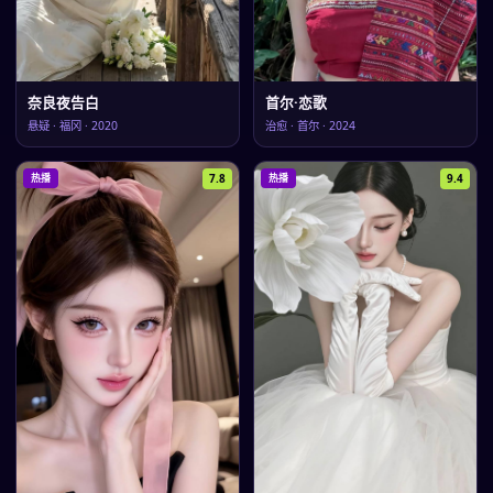
奈良夜告白
首尔·恋歌
悬疑
·
福冈
·
2020
治愈
·
首尔
·
2024
7.8
9.4
热播
热播