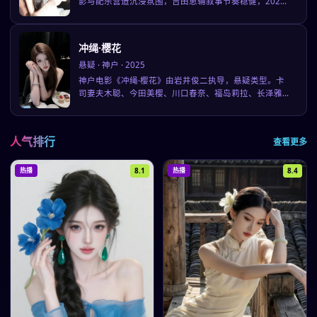
影与配乐营造沉浸氛围，吉田恵辅叙事节奏稳健，2021
年8月15日可无广告高清电影免费在线观看，手机平板多
端流畅播放。
冲绳·樱花
悬疑
·
神户
·
2025
神户电影《冲绳·樱花》由岩井俊二执导，悬疑类型。卡
司妻夫木聪、今田美樱、川口春奈、福岛莉拉、长泽雅
美，于2025年1月11日上映，站内支持无广告高清电影
免费在线观看，影库日更。
人气排行
查看更多
8.1
8.4
热播
热播