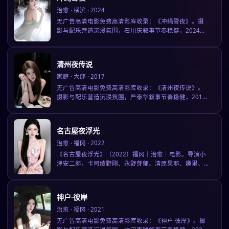
治愈
·
横滨
·
2024
无广告高清电影免费高清影库收录：《冲绳雪夜》。摄
影与配乐营造沉浸氛围，石川庆叙事节奏稳健，2024年
1月27日可无广告高清电影免费在线观看，手机平板多端
流畅播放。
清州夜传说
家庭
·
大邱
·
2017
无广告高清电影免费高清影库收录：《清州夜传说》。
摄影与配乐营造沉浸氛围，严泰华叙事节奏稳健，2017
年2月17日可无广告高清电影免费在线观看，手机平板多
端流畅播放。
名古屋夜浮光
治愈
·
福冈
·
2022
《名古屋夜浮光》（2022）福冈｜治愈｜电影。导演小
津安二郎，卡司绫野刚、永野芽郁、清原果耶、趣里、
滨边美波。2022年1月23日上映，无广告高清电影免费
在线观看，弱网环境也能流畅播。
神户·彼岸
治愈
·
福冈
·
2021
无广告高清电影免费高清影库收录：《神户·彼岸》。摄